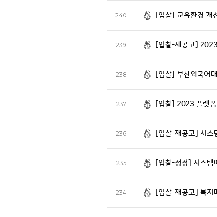
[입찰] 교육환경 개
240
[입찰-재공고] 20
239
[입찰] 부산외국어
238
[입찰] 2023 플
237
[입찰-재공고] 시스
236
[입찰-정정] 시스템
235
[입찰-재공고] 복지
234