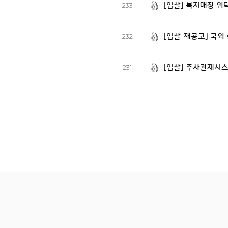
[입찰] 복지매장 위
233
[입찰-재공고] 국외
232
[입찰] 주차관제시
231