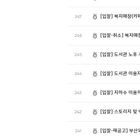
[입찰] 복지매장(카
247
[입찰-취소] 복지매
246
[입찰] 도서관 노후 
245
[입찰] 도서관 이용
244
[입찰] 지하수 이용
243
[입찰] 스토리지 및
242
[입찰-재공고] 부
241