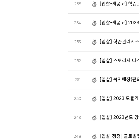
[입찰-재공고] 학습
255
[입찰-재공고] 20
254
[입찰] 학습관리시스
253
[입찰] 스토리지 디
252
[입찰] 복지매장(편
251
[입찰] 2023 모
250
[입찰] 2023년도 
249
[입찰-정정] 글로
248