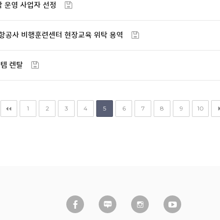
탁 운영 사업자 선정
 항공사 비행훈련센터 현장교육 위탁 용역
스템 렌탈
1
2
3
4
5
6
7
8
9
10