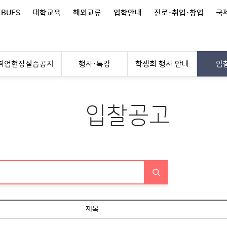
 BUFS
대학교육
해외교류
입학안내
진로·취업·창업
국제
취업현장실습공지
행사·특강
학생회 행사 안내
입
입찰공고
제목