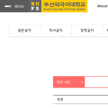
About
일반공지
학사공지
장학공지
검색 구분
번호