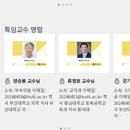
특임교수 명렬
양승봉 교수님
류영호 교수님
강
소속: 부속의원 이메일:
소속: 교직과 이메일:
소속: 
20246459@bufs.ac.kr 학
20246451@bufs.ac.kr 학
공 이메일
사 부산대학교 의학 석사 부
사 충남대학교 토목공학교
2024645
산대학교 의…
육과 석사 동아대…
사 부산
석…