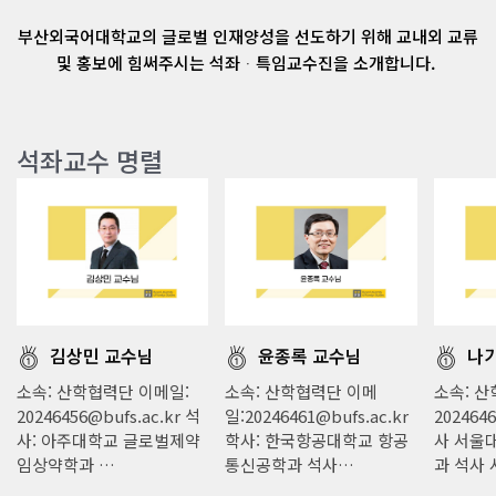
부산외국어대학교의 글로벌 인재양성을 선도하기 위해 교내외 교류
및 홍보에 힘써주시는 석좌ᆞ특임교수진을 소개합니다.
석좌교수 명렬
김상민 교수님
윤종록 교수님
나
소속: 산학협력단 이메일:
소속: 산학협력단 이메
소속: 산
20246456@bufs.ac.kr 석
일:20246461@bufs.ac.kr
2024646
사: 아주대학교 글로벌제약
학사: 한국항공대학교 항공
사 서울
임상약학과 …
통신공학과 석사…
과 석사