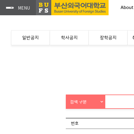
About
일반공지
학사공지
장학공지
검색 구분
번호