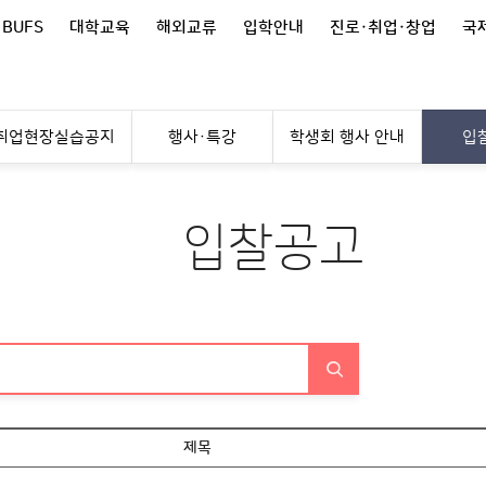
 BUFS
대학교육
해외교류
입학안내
진로·취업·창업
국제
취업현장실습공지
행사·특강
학생회 행사 안내
입
입찰공고
제목