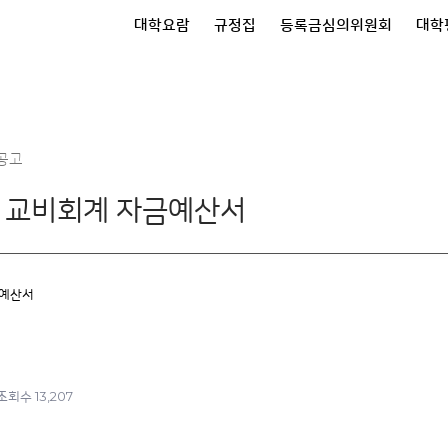
대학요람
규정집
등록금심의위원회
대학
공고
도 교비회계 자금예산서
금예산서
13,207
조회수