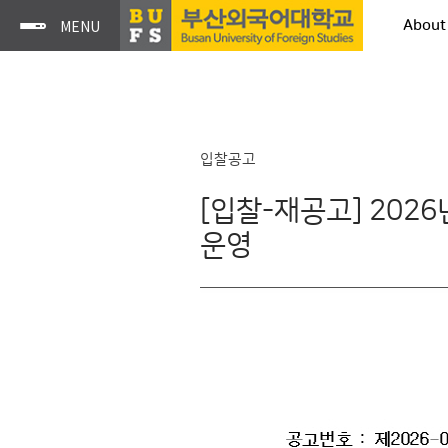
About
입찰공고
[입찰-재공고] 20
운영