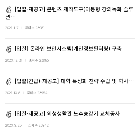
[입찰-재공고] 콘텐츠 제작도구(이동형 강의녹화 솔루
션…
조회수
2021. 1. 7
23981
[입찰] 온라인 보안시스템(개인정보필터링) 구축
조회수
2020. 12. 31
23965
[입찰(긴급)-재공고] 대학 특성화 전략 수립 및 학사…
조회수
2021. 10. 8
23954
[입찰-재공고] 외성생활관 노후승강기 교체공사
조회수
2020. 9. 25
23942