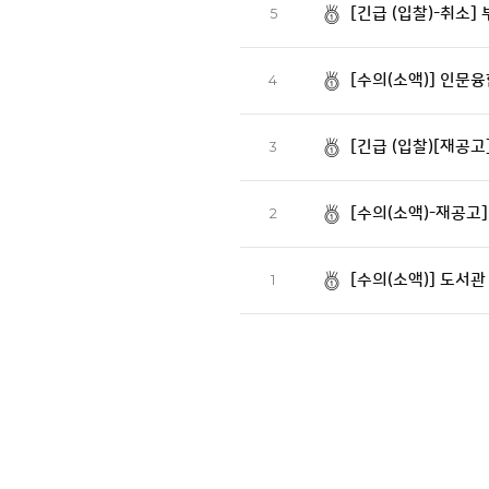
[긴급 (입찰)-취소
5
[수의(소액)] 인문
4
[긴급 (입찰)[재공
3
[수의(소액)-재공고
2
[수의(소액)] 도서관
1