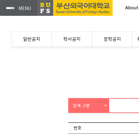
About
일반공지
학사공지
장학공지
검색 구분
번호