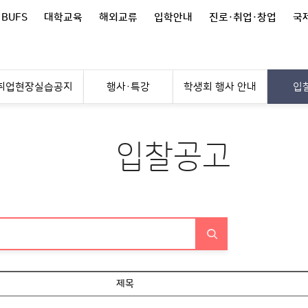
 BUFS
대학교육
해외교류
입학안내
진로·취업·창업
국제
취업현장실습공지
행사·특강
학생회 행사 안내
입
입찰공고
제목