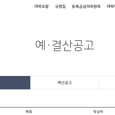
대학요람
규정집
등록금심의위원회
대학
예·결산공고
예산공고
제목
작성자