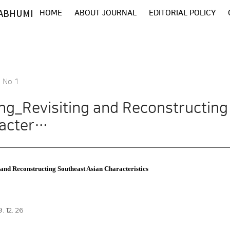
ABHUMI
HOME
ABOUT JOURNAL
EDITORIAL POLICY
8 No 1
King_Revisiting and Reconstructin
racter…
 and Reconstructing Southeast Asian Characteristics
. 12. 26