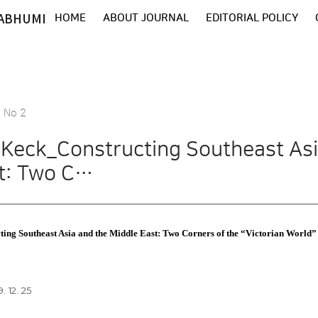
ABHUMI
HOME
ABOUT JOURNAL
EDITORIAL POLICY
7 No 2
 Keck_Constructing Southeast Asi
t: Two C…
ing Southeast Asia and the Middle East: Two Corners of the “Victorian World”
. 12. 25